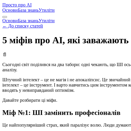
Просто
про AI
Основи
База знань
Утиліти
Основи
База знань
Утиліти
← До списку статей
5 міфів про AI, які заважають
📄
Сьогодні світ поділився на два табори: одні чекають, що ШІ ось-
аналізу.
Штучний інтелект – це не магія і не апокаліпсис. Це звичайний
інтелект – це інструмент. І варто навчитись цим інструментом 
вводять у невиправданий оптимізм.
Давайте розбирати ці міфи.
Міф №1: ШІ замінить професіоналів
Це найпопулярніший страх, який паралізує волю. Люди думають