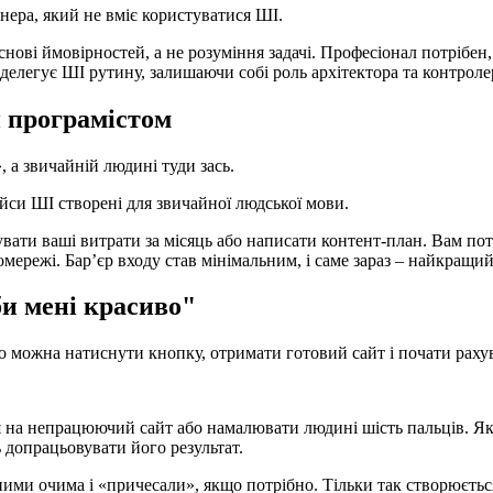
нера, який не вміє користуватися ШІ.
нові ймовірностей, а не розуміння задачі. Професіонал потрібен
 делегує ШІ рутину, залишаючи собі роль архітектора та контролер
и програмістом
, а звичайній людині туди зась.
си ШІ створені для звичайної людської мови.
вати ваші витрати за місяць або написати контент-план. Вам по
мережі. Бар’єр входу став мінімальним, і саме зараз – найкращий 
и мені красиво"
о можна натиснути кнопку, отримати готовий сайт і почати раху
 на непрацюючий сайт або намалювати людині шість пальців. Якщ
 допрацьовувати його результат.
ми очима і «причесали», якщо потрібно. Тільки так створюється 