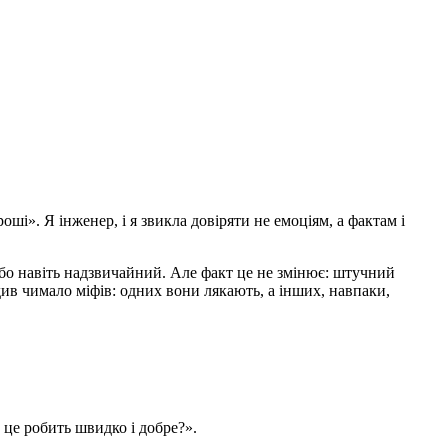
оші». Я інженер, і я звикла довіряти не емоціям, а фактам і
або навіть надзвичайний. Але факт це не змінює: штучний
див чимало міфів: одних вони лякають, а інших, навпаки,
це робить швидко і добре?».