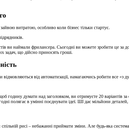
го
е зайвою витратою, особливо коли бізнес тільки стартує.
ідрядників.
стів ви наймали фрилансера. Сьогодні ви можете зробити це за 
них задач, що дійсно приносять гроші.
ьність
 відмовляються від автоматизації, намагаючись робити все «з ду
об годину думати над заголовком, ви отримуєте 20 варіантів за с
годні полягає в умінні поєднувати ідеї. ШІ дає мільйони деталей
 спільній рисі – небажанні приймати зміни. Але будь-яка система