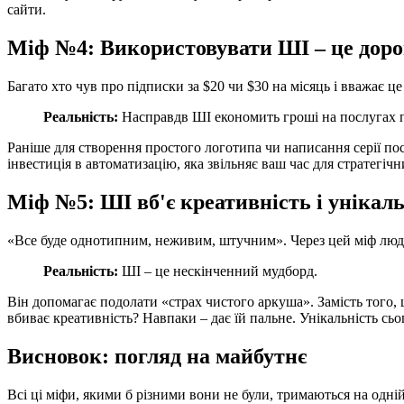
сайти.
Міф №4: Використовувати ШІ – це доро
Багато хто чув про підписки за $20 чи $30 на місяць і вважає ц
Реальність:
Насправдв ШІ економить гроші на послугах п
Раніше для створення простого логотипа чи написання серії по
інвестиція в автоматизацію, яка звільняє ваш час для стратегіч
Міф №5: ШІ вб'є креативність і унікал
«Все буде однотипним, неживим, штучним». Через цей міф люди
Реальність:
ШІ – це нескінченний мудборд.
Він допомагає подолати «страх чистого аркуша». Замість того, щ
вбиває креативність? Навпаки – дає їй пальне. Унікальність сьо
Висновок: погляд на майбутнє
Всі ці міфи, якими б різними вони не були, тримаються на одній