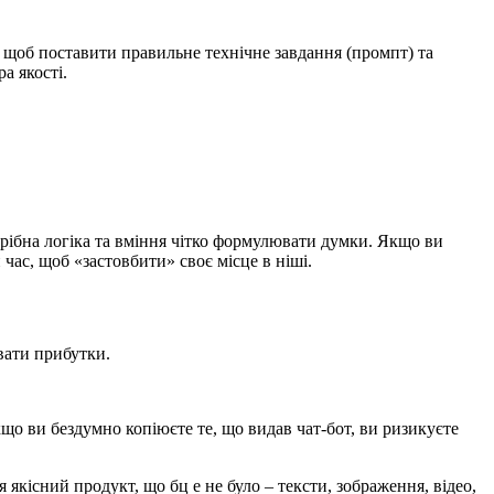
, щоб поставити правильне технічне завдання (промпт) та
а якості.
трібна логіка та вміння чітко формулювати думки. Якщо ви
час, щоб «застовбити» своє місце в ніші.
вати прибутки.
о ви бездумно копіюєте те, що видав чат-бот, ви ризикуєте
якісний продукт, що бц е не було – тексти, зображення, відео,