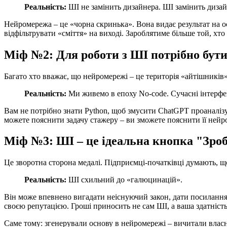
Реальність:
ШІ не замінить дизайнера. ШІ замінить дизай
Нейромережа – це «чорна скринька». Вона видає результат на ос
відфільтрувати «сміття» на виході. Зароблятиме більше той, хто
Міф №2: Для роботи з ШІ потрібно бут
Багато хто вважає, що нейромережі – це територія «айтішників»
Реальність:
Ми живемо в епоху No-code. Сучасні інтерфей
Вам не потрібно знати Python, щоб змусити ChatGPT проаналізу
можете пояснити задачу стажеру – ви зможете пояснити її нейро
Міф №3: ШІ – це ідеальна кнопка "Зроб
Це зворотна сторона медалі. Підприємці-початківці думають, щ
Реальність:
ШІ схильний до «галюцинацій».
Він може впевнено вигадати неіснуючий закон, дати посилання
своєю репутацією. Гроші приносить не сам ШІ, а ваша здатність
Саме тому: згенерували основу в нейромережі – вичитали власни