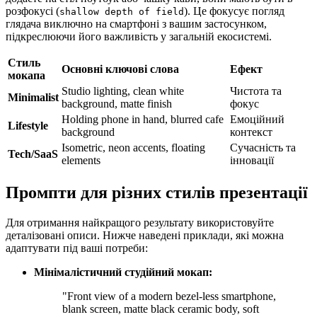
розфокусі (
). Це фокусує погляд
shallow depth of field
глядача виключно на смартфоні з вашим застосунком,
підкреслюючи його важливість у загальній екосистемі.
Стиль
Основні ключові слова
Ефект
мокапа
Studio lighting, clean white
Чистота та
Minimalist
background, matte finish
фокус
Holding phone in hand, blurred cafe
Емоційний
Lifestyle
background
контекст
Isometric, neon accents, floating
Сучасність та
Tech/SaaS
elements
інновації
Промпти для різних стилів презентації
Для отримання найкращого результату використовуйте
деталізовані описи. Нижче наведені приклади, які можна
адаптувати під ваші потреби:
Мінімалістичний студійний мокап:
"Front view of a modern bezel-less smartphone,
blank screen, matte black ceramic body, soft