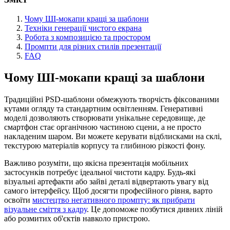
Чому ШІ-мокапи кращі за шаблони
Техніки генерації чистого екрана
Робота з композицією та простором
Промпти для різних стилів презентації
FAQ
Чому ШІ-мокапи кращі за шаблони
Традиційні PSD-шаблони обмежують творчість фіксованими
кутами огляду та стандартним освітленням. Генеративні
моделі дозволяють створювати унікальне середовище, де
смартфон стає органічною частиною сцени, а не просто
накладеним шаром. Ви можете керувати відблисками на склі,
текстурою матеріалів корпусу та глибиною різкості фону.
Важливо розуміти, що якісна презентація мобільних
застосунків потребує ідеальної чистоти кадру. Будь-які
візуальні артефакти або зайві деталі відвертають увагу від
самого інтерфейсу. Щоб досягти професійного рівня, варто
освоїти
мистецтво негативного промпту: як прибрати
візуальне сміття з кадру
. Це допоможе позбутися дивних ліній
або розмитих об'єктів навколо пристрою.