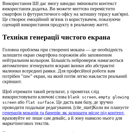
Використання ШІ дає змогу швидко змінювати контекст
використання додатка. Ви можете миттєво перемістити
смартфон із футуристичного офісу на затишну терасу кав'ярні.
Це створює емоційний зв'язок із користувачем, показуючи
сценарій використання продукту в реальному житті.
Техніки генерації чистого екрана
Головна проблема при створенні мокапа — це необхідність
залишити екран смартфона порожнім або заповненим
нейтральним кольором. Більшість нейромереж намагаються
автоматично згенерувати яскраві іконки або абстрактні
малюнки всередині рамки. Для професійної роботи вам
потрібен "raw" екран, на який потім легко накласти реальний
скріншот.
Щоб отримати такий результат, у промптах слід
використовувати ключові слова
,
blank screen
empty glowing
або
. Це дасть вам базу, де зручно
screen
flat surface
проводити подальше редагування. [cite_start]Коли ви плануєте
генерація мокапів та банерів: як залишати місце під контент
,
враховуйте не лише сам девайс, а й зону навколо нього для
маркетингових текстів.