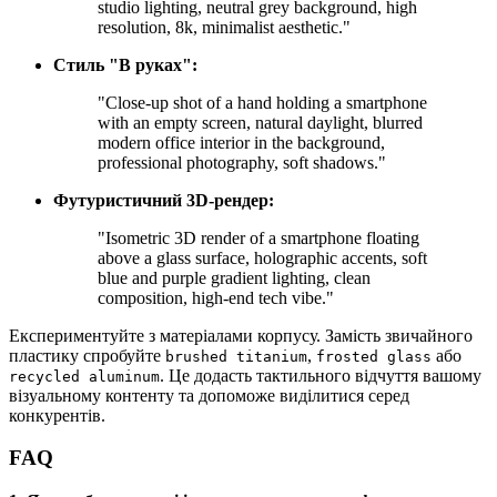
studio lighting, neutral grey background, high
resolution, 8k, minimalist aesthetic."
Стиль "В руках":
"Close-up shot of a hand holding a smartphone
with an empty screen, natural daylight, blurred
modern office interior in the background,
professional photography, soft shadows."
Футуристичний 3D-рендер:
"Isometric 3D render of a smartphone floating
above a glass surface, holographic accents, soft
blue and purple gradient lighting, clean
composition, high-end tech vibe."
Експериментуйте з матеріалами корпусу. Замість звичайного
пластику спробуйте
,
або
brushed titanium
frosted glass
. Це додасть тактильного відчуття вашому
recycled aluminum
візуальному контенту та допоможе виділитися серед
конкурентів.
FAQ