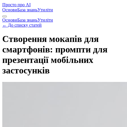
Просто
про AI
Основи
База знань
Утиліти
Основи
База знань
Утиліти
← До списку статей
Створення мокапів для
смартфонів: промпти для
презентації мобільних
застосунків