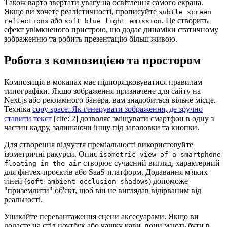
Також варто звертати увагу на освітлення самого екрана.
Якщо ви хочете реалістичності, прописуйте
subtle screen
або
. Це створить
reflections
soft blue light emission
ефект увімкненого пристрою, що додає динаміки статичному
зображенню та робить презентацію більш живою.
Робота з композицією та простором
Композиція в мокапах має підпорядковуватися правилам
типографіки. Якщо зображення призначене для сайту на
Next.js або рекламного банера, вам знадобиться вільне місце.
Техніка
copy space: Як генерувати зображення, де зручно
ставити текст
[cite: 2] дозволяє зміщувати смартфон в одну з
частин кадру, залишаючи іншу під заголовки та кнопки.
Для створення відчуття преміальності використовуйте
ізометричні ракурси. Опис
isometric view of a smartphone
створює сучасний вигляд, характерний
floating in the air
для фінтех-проєктів або SaaS-платформ. Додавання м'яких
тіней (
) допоможе
soft ambient occlusion shadows
"приземлити" об'єкт, щоб він не виглядав відірваним від
реальності.
Уникайте перевантаження сцени аксесуарами. Якщо ви
додаєте на стіл ноутбук або чашку кави, вони мають бути в