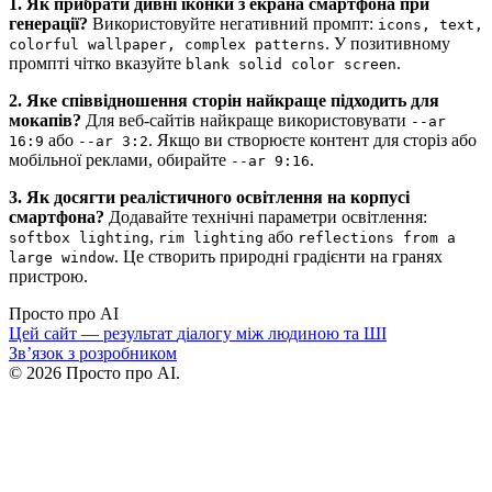
1. Як прибрати дивні іконки з екрана смартфона при
генерації?
Використовуйте негативний промпт:
icons, text,
. У позитивному
colorful wallpaper, complex patterns
промпті чітко вказуйте
.
blank solid color screen
2. Яке співвідношення сторін найкраще підходить для
мокапів?
Для веб-сайтів найкраще використовувати
--ar
або
. Якщо ви створюєте контент для сторіз або
16:9
--ar 3:2
мобільної реклами, обирайте
.
--ar 9:16
3. Як досягти реалістичного освітлення на корпусі
смартфона?
Додавайте технічні параметри освітлення:
,
або
softbox lighting
rim lighting
reflections from a
. Це створить природні градієнти на гранях
large window
пристрою.
Просто
про AI
Цей сайт — результат
діалогу
між людиною та ШІ
Зв’язок з розробником
©
2026
Просто про AI.